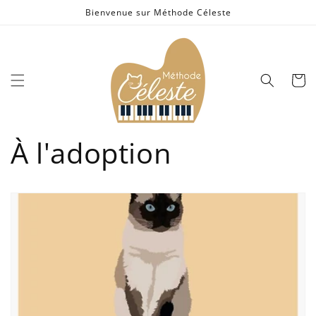
et
Bienvenue sur Méthode Céleste
passer
au
contenu
Panier
À l'adoption