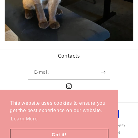
Contacts
E-mail
Instagram
This website uses cookies to ensure you
get the best experience on our website.
Moyens
Learn More
de
© 2026,
Méthode Céleste
Commerce électronique propulsé par Shopify
paiement
Politique de remboursement
Politique de confidentialité
Got it!